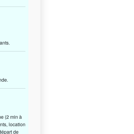
ants.
nde.
ue (2 min à
nts, location
 départ de