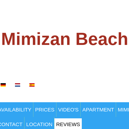
Mimizan Beach
100 METERS FROM THE BEACH
guage
AVAILABILITY
PRICES
VIDEO'S
APARTMENT
MIM
CONTACT
LOCATION
REVIEWS