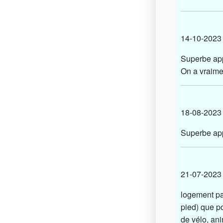
14-10-20
Superbe app
On a vraimen
18-08-20
Superbe app
21-07-20
logement par
pied) que po
de vélo, ani