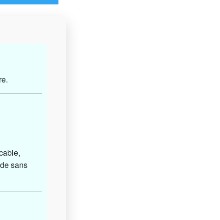
re.
cable,
nde sans