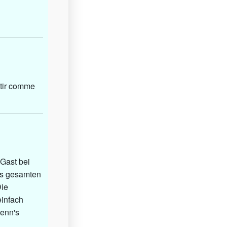
ntir comme
Gast bei
des gesamten
Die
einfach
Wenn's