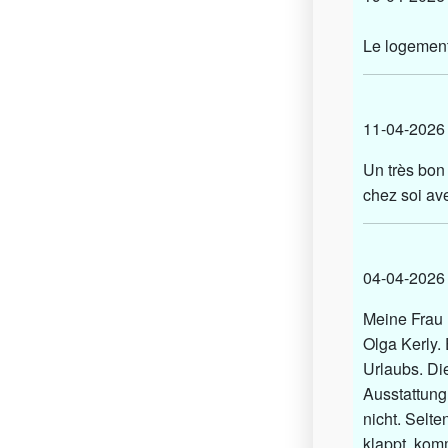
Le logement 
11-04-20
Un très bon
chez soi av
04-04-20
Meine Frau 
Olga Kerly.
Urlaubs. Di
Ausstattung 
nicht. Selt
klappt, kom