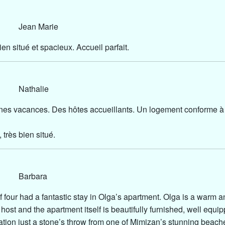
24 Jean Marie
n situé et spacieux. Accueil parfait.
24 Nathalie
nes vacances. Des hôtes accueillants. Un logement conforme à
 très bien situé.
24 Barbara
f four had a fantastic stay in Olga’s apartment. Olga is a warm 
host and the apartment itself is beautifully furnished, well equi
cation just a stone’s throw from one of Mimizan’s stunning beac