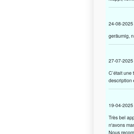
24-08-20
geräumig, n
27-07-20
C’était une 
description 
19-04-20
Très bel ap
n'avons manq
Nous recom