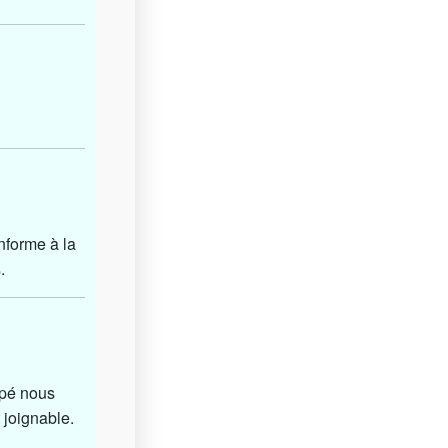
nforme à la
.
ipé nous
 joignable.