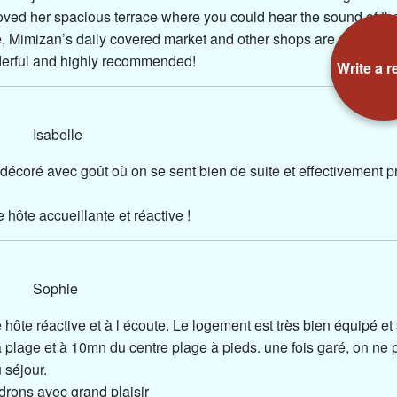
loved her spacious terrace where you could hear the sound of th
, Mimizan’s daily covered market and other shops are also a sh
erful and highly recommended!
Write a r
4 Isabelle
 décoré avec goût où on se sent bien de suite et effectivement 
 hôte accueillante et réactive !
24 Sophie
 hôte réactive et à l écoute. Le logement est très bien équipé et 
 plage et à 10mn du centre plage à pieds. une fois garé, on ne 
u séjour.
drons avec grand plaisir