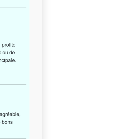
 profite
s ou de
ncipale.
 agréable,
e bons