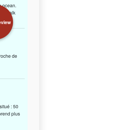
e ocean.
ort walk
eview
proche de
situé : 50
prend plus