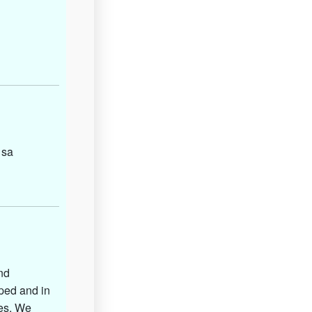
 sa
and
pped and in
hes. We