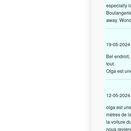
especially 
Boulangerie
away. Wond
19-05-202
Bel endroit,
tout.
Olga est une
12-05-20
olga est une
mètres de la
la voiture d
nous revien